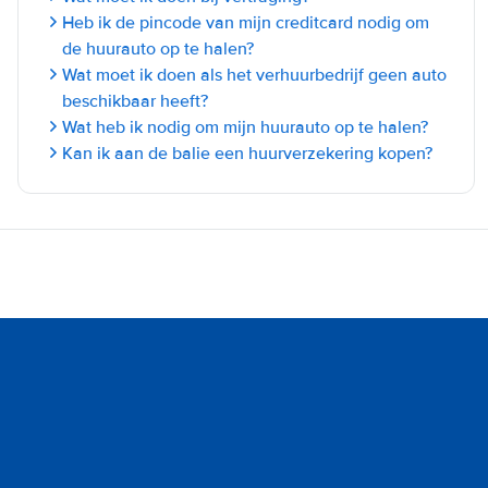
Heb ik de pincode van mijn creditcard nodig om
de huurauto op te halen?
Wat moet ik doen als het verhuurbedrijf geen auto
beschikbaar heeft?
Wat heb ik nodig om mijn huurauto op te halen?
Kan ik aan de balie een huurverzekering kopen?