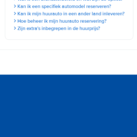
Kan ik een specifiek automodel reserveren?
Kan ik mijn huurauto in een ander land inleveren?
Hoe beheer ik mijn huurauto reservering?
Zijn extra's inbegrepen in de huurprijs?