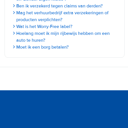
Ben ik verzekerd tegen claims van derden?
Mag het verhuurbedrijf extra verzekeringen of
producten verplichten?
Wat is het Worry-Free label?
Hoelang moet ik mijn rijbewijs hebben om een
auto te huren?
Moet ik een borg betalen?